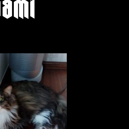
dami
r