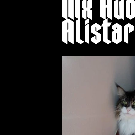
Mx Hu
Alista