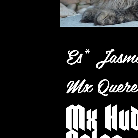
Es* Jasmi
Mx Quere
Mx Hu