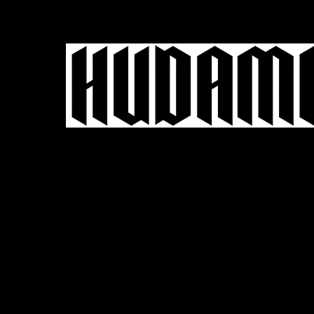
- MAINE COON MÉXICO 
Machos
Kings
Queens
Soci