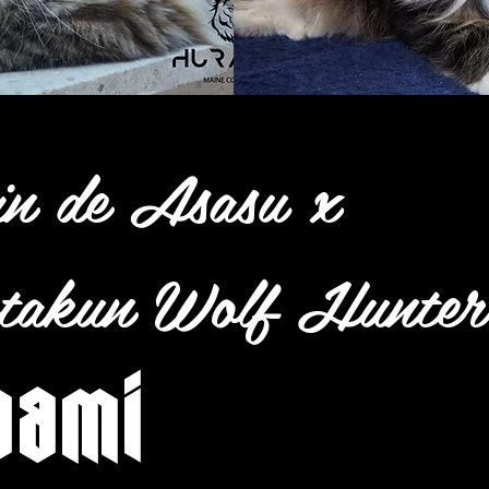
n de Asasu x
takun Wolf Hunter
dami