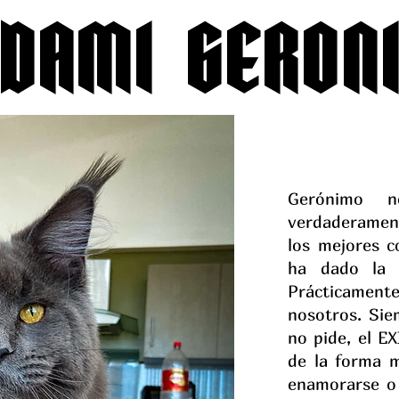
UDAMI GERON
Gerónimo 
verdaderamen
los mejores 
ha dado la 
Prácticamen
nosotros. Sie
no pide, el E
de la forma m
enamorarse o