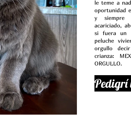
le teme a nad
oportunidad e
y siempre 
acariciado, a
si fuera un 
peluche vivi
orgullo dec
crianza: M
ORGULLO.
Pedigrí